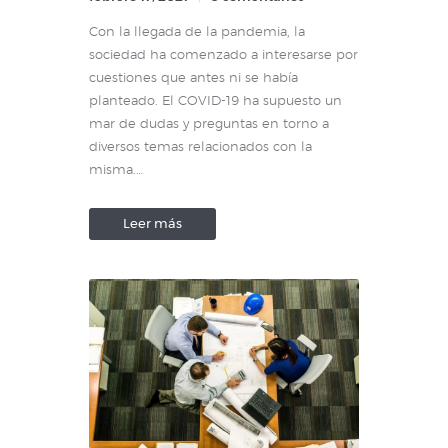
Con la llegada de la pandemia, la
sociedad ha comenzado a interesarse por
cuestiones que antes ni se había
planteado. El COVID-19 ha supuesto un
mar de dudas y preguntas en torno a
diversos temas relacionados con la
misma.…
Leer más