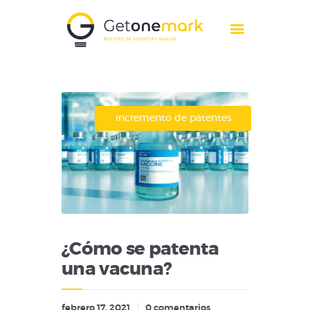
Nosotros
Servicios
incremento de patentes
¿Cómo registrar una
marca?
Blog
Contacto
¿Cómo se patenta
una vacuna?
febrero 17, 2021
0
comentarios